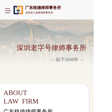
广东格德律师事务所
T
深圳本土老牌律师事务所
o
g
g
l
e
n
a
深圳老字号律师事务所
v
i
— 始于2008年 —
g
a
t
i
o
n
ABOUT 
LAW  FIRM
​​​广东格德律师事务所  