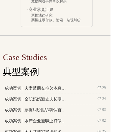
宠物纠纷事件争议解决
·商业承兑汇票
票据法律研究
票据提示付款、追索、贴现纠纷
Case Studies
典型案例
07-29
成功案例 | 夫妻遭朋友拖欠本息达2800余万元，格德律师成功推翻被告400万还款抵扣本金的主张，助当事人争取高额逾期利息。
07-24
成功案例 | 全职妈妈遭丈夫长期冷暴力，离婚谈判频频陷入被动，格德助当事人成功离婚并争取抚养权及350万元补偿款。
07-03
成功案例 | 票据纠纷胜诉确认百万余元债权却无财产可执行，格德律师起诉追责股东成功完成深度执行。
07-02
成功案例 | 水产企业遭职业打假人恶意索赔，格德助其驳回退一赔十诉请。
06-25
成功案例 | 因入驻商家冒用知名品牌字号宣传，平台遭连带起诉，格德助平台方成功驳回承担侵权连带赔偿诉请。