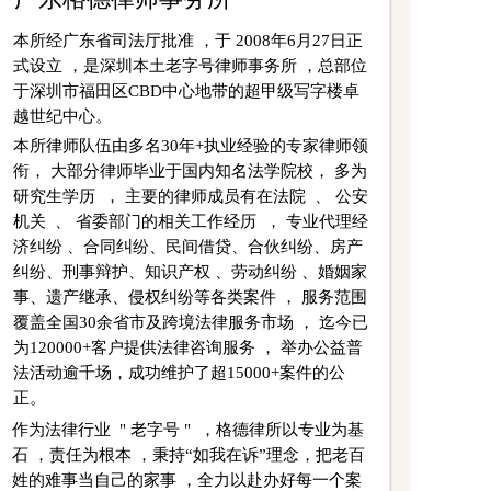
本所经广东省司法厅批准 ，于 2008年6月27日正
式设立 ，是深圳本土老字号律师事务所 ，总部位
于深圳市福田区CBD中心地带的超甲级写字楼卓
越世纪中心。
本所律师队伍由多名30年+执业经验的专家律师领
衔， 大部分律师毕业于国内知名法学院校， 多为
研究生学历  ， 主要的律师成员有在法院  、 公安
机关  、 省委部门的相关工作经历  ， 专业代理经
济纠纷 、合同纠纷、民间借贷、合伙纠纷、房产
纠纷、刑事辩护、知识产权 、劳动纠纷 、婚姻家
事、遗产继承、侵权纠纷等各类案件 ， 服务范围
覆盖全国30余省市及跨境法律服务市场 ， 迄今已
为120000+客户提供法律咨询服务 ， 举办公益普
法活动逾千场，成功维护了超15000+案件的公
正。
作为法律行业  " 老字号 "  ，格德律所以专业为基
石 ，责任为根本 ，秉持“如我在诉”理念，把老百
姓的难事当自己的家事 ，全力以赴办好每一个案