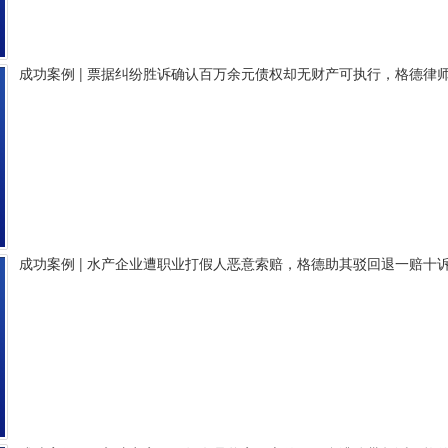
成功案例 | 票据纠纷胜诉确认百万余元债权却无财产可执行，格德律
成功案例 | 水产企业遭职业打假人恶意索赔，格德助其驳回退一赔十