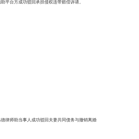
格德助平台方成功驳回承担侵权连带赔偿诉请。
？格德律师助当事人成功驳回夫妻共同债务与撤销离婚