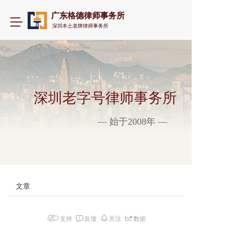
广东格德律师事务所
T
深圳本土老牌律师事务所
o
g
g
l
e
n
a
深圳老字号律师事务所
v
i
— 始于2008年 —
g
a
t
i
o
n
文章
支持
反馈
关注
数据