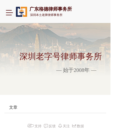
广东格德律师事务所
T
深圳本土老牌律师事务所
o
g
g
l
e
n
a
深圳老字号律师事务所
v
i
— 始于2008年 —
g
a
t
i
o
n
文章
支持
反馈
关注
数据