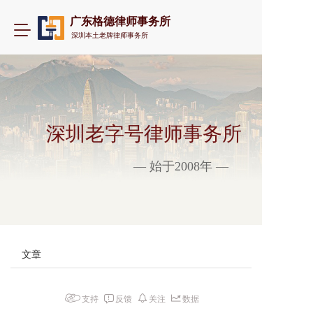
广东格德律师事务所
T
深圳本土老牌律师事务所
o
g
g
l
e
n
a
深圳老字号律师事务所
v
i
— 始于2008年 —
g
a
t
i
o
n
文章
支持
反馈
关注
数据