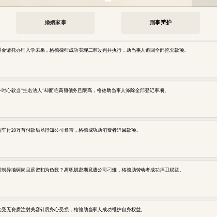
婚姻家事
刑事辩护
| 重金请托办理入学未果，格德律师成功实现二审改判并执行，助当事人追回全部拖欠款项。
| 一时心软当“挂名法人”却面临高额债务且限高，格德助当事人涤除全部登记事项。
| 购车付20万首付款后竟得知公司暴雷，格德成功助消费者追回款项。
| 强制异地调岗且薪资扣为负数？离职脱密期竟遭公司刁难，格德助劳动者成功捍卫权益。
| 接受无资质注射美容针后身心受损，格德助当事人成功维护自身权益。