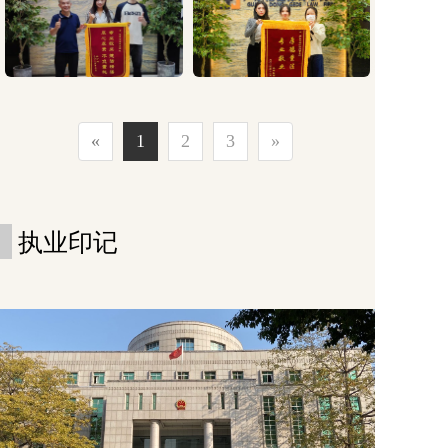
«
1
2
3
»
执业印记