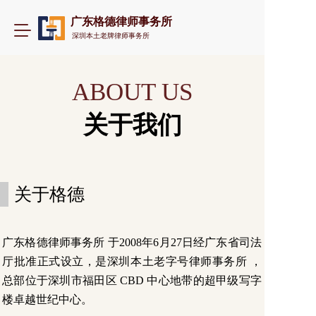
广东格德律师事务所
T
深圳本土老牌律师事务所
o
g
g
ABOUT US
l
e
n
关于我们
a
v
i
g
a
关于格德
t
i
o
n
广东格德律师事务所 于2008年6月27日经广东省司法
厅批准正式设立，是深圳本土老字号律师事务所 ，
总部位于深圳市福田区 CBD 中心地带的超甲级写字
楼卓越世纪中心。