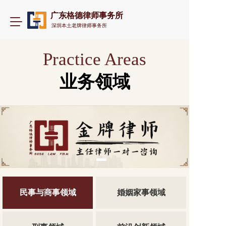
广东格德律师事务所
T
深圳本土老牌律师事务所
o
g
g
Practice Areas
l
e
业务领域
n
a
v
i
g
a
t
i
o
n
民事与商事领域
婚姻家事领域