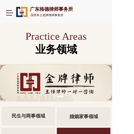
广东格德律师事务所
T
深圳本土老牌律师事务所
o
g
g
Practice Areas
l
e
业务领域
n
a
v
i
g
a
t
i
o
n
民生与商事领域
婚姻家事领域