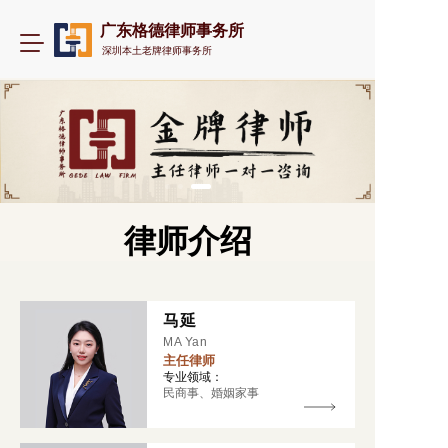
广东格德律师事务所
T
深圳本土老牌律师事务所
o
g
g
l
e
n
a
v
i
律师介绍
g
a
t
i
马延
o
n
MA Yan
主任律师
专业领域：
民商事、婚姻家事