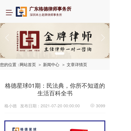
广东格德律师事务所
T
深圳本土老牌律师事务所
o
g
g
l
e
n
a
v
i
您的位置：
网站首页
＞ 新闻中心
＞ 文章详情页
g
a
t
格德星球01期：民法典，你所不知道的
i
生活百科全书
o
n
格小德
发布日期：2021-07-20 00:00:00
3099