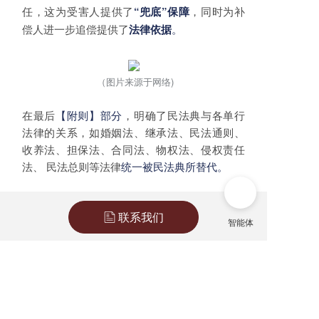
任，这为受害人提供了
，同时为补
“兜底”保障
偿人进一步追偿提供了
。
法律依据
（图片来源于网络)
在最后
【附则】部分
，明确了民法典与各单行
法律的关系，如婚姻法、继承法、民法通则、
收养法、担保法、合同法、物权法、侵权责任
法、 民法总则等法律
统一被民法典所替代。
从总责编，到最后的附则，我们看到了《民法
典》从我们的出生到死亡，都有了全方位的法
联系我们
律保护条款，不得不说是一本法律保护层面的
《
》
。
生活百科全书
从此以后，我们的一切民事行为活动都能得到
一定的法律保障啦！
（具体法律保障条款敬请