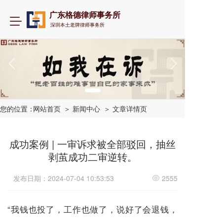
广东格德律师事务所
T
深圳本土老牌律师事务所
o
g
g
l
e
n
a
v
i
您的位置：
网站首页
＞ 新闻中心
＞ 文章详情页
g
a
t
成功案例 | 一审诉求被全部驳回，抽丝
i
剥茧成功二审逆转。
o
n
发布日期：2024-07-04 10:53:53
2555
“我钱也投了，工作也做了，说好了会退钱，