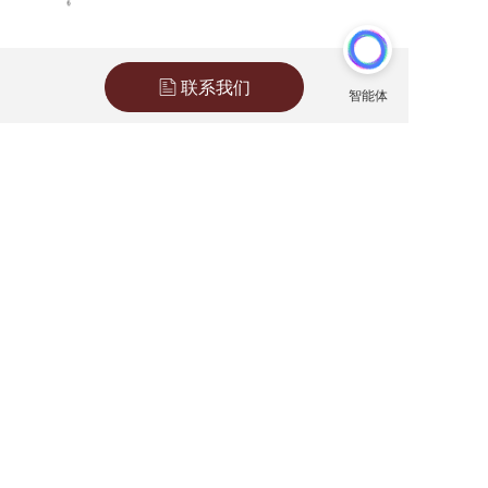
联系我们
上一篇 :
成功案例 | 诈骗金额高达45万，还有争取缓刑的机会吗？
下一篇 :
法宠快讯丨投票支持：全国33名人大代表提议制定《伴侣动物保护和管理法》
分享到：
长按或扫码识别 分享给好友