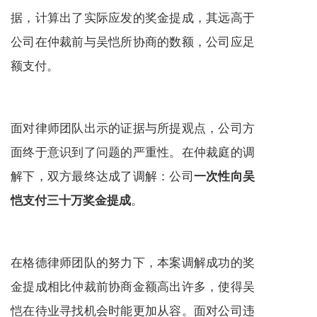
据，计算出了实际应发的奖金提成，其远高于
公司在仲裁前与吴恺所协商的数额，公司应足
额支付。
面对律师团队出示的证据与所提观点，公司方
面终于意识到了问题的严重性。在仲裁庭的调
解下，双方最终达成了调解：公司
一次性向吴
。
恺支付三十万奖金提成
在格德律师团队的努力下，本案调解成功的奖
金提成相比仲裁前协商金额高出许多，使得吴
恺在待业寻找机会时能更加从容。面对公司违