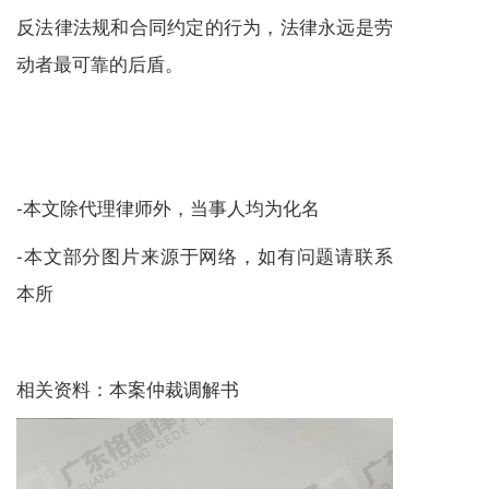
反法律法规和合同约定的行为，法律永远是劳
动者最可靠的后盾。
-本文除代理律师外，当事人均为化名
-本文部分图片来源于网络，如有问题请联系
本所
相关资料：本案仲裁调解书