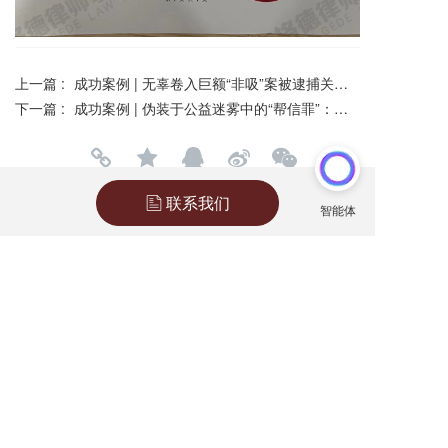
上一篇 :
成功案例 | 无辜卷入巨额“非吸”案被逮捕关押，格德律师专业辩护为当事人争取无罪释放。
下一篇 :
成功案例 | 伪装于公益迷雾中的“帮信罪”：格德为当事人二次取保并成功撤案。
分享到：
联系我们
长按或扫码识别 分享给好友