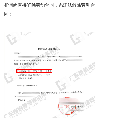
和调岗直接解除劳动合同，系违法解除劳动合
同；