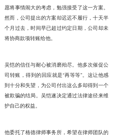
愿将事情闹大的考虑，勉强接受了这一方案。
然而，公司提出的方案却迟迟不履行，十天半
个月过去，时间早已超过约定日期，公司却未
将协商款项转账给他。
吴恺的信任与耐心被消磨殆尽。他多次催促公
司转账，得到的回应就是“再等等”。这让他感
到十分和失望，为公司付出这么多却得到一个
被欺骗的结局。吴恺遂决定通过法律途径来维
护自己的权益。
他委托了格德律师事务所，希望在律师团队的