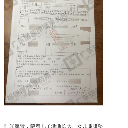
时光流转，随着儿子渐渐长大、女儿呱呱坠