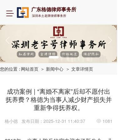
广东格德律师事务所
T
深圳本土老牌律师事务所
o
g
g
l
e
n
a
v
i
您的位置：
网站首页
＞ 新闻中心
＞ 文章详情页
g
a
t
成功案例 | “离婚不离家”后却不愿付出
i
抚养费？格德为当事人减少财产损失并
o
重新争得抚养权。
n
格小德
发布日期：2025-12-31 11:40:37
1081