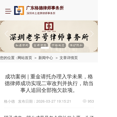
广东格德律师事务所
T
深圳本土老牌律师事务所
o
g
g
l
e
n
a
v
i
您的位置：
网站首页
＞ 新闻中心
＞ 文章详情页
g
a
t
成功案例 | 重金请托办理入学未果，格
i
德律师成功实现二审改判并执行，助当
o
事人追回全部拖欠款项。
n
格小德
发布日期：2026-03-27 19:15:21
953