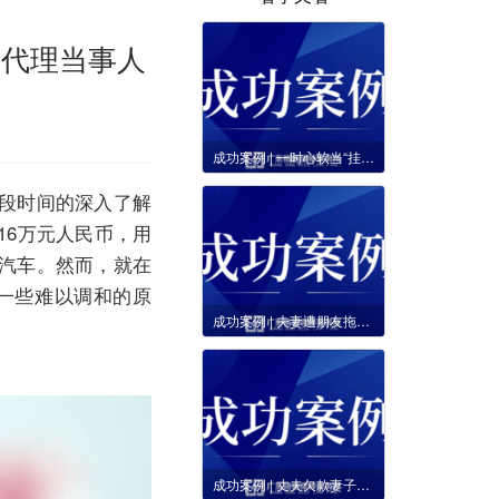
功代理当事人
成功案例 | 一时心软当“挂名法人”却面临高额债务且限高，格德助当事人涤除全部登记事项。
段时间的深入了解
16万元人民币，用
汽车。然而，就在
一些难以调和的原
成功案例 | 夫妻遭朋友拖欠本息达2800余万元，格德律师成功推翻被告400万还款抵扣本金的主张，助当事人争取高额逾期利息。
成功案例 | 丈夫欠款妻子却被诉连带还款，甚至撤销离婚房产分割？格德律师助当事人成功驳回夫妻共同债务与撤销离婚房产处置诉请。