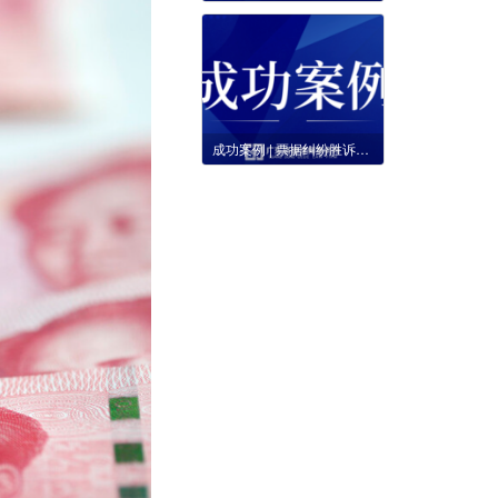
成功案例 | 票据纠纷胜诉确认百万余元债权却无财产可执行，格德律师起诉追责股东成功完成深度执行。