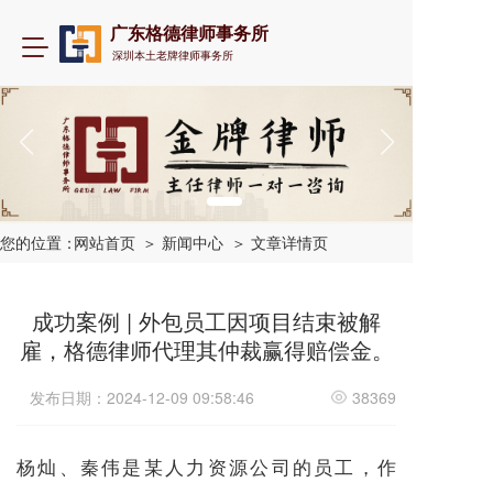
广东格德律师事务所
T
深圳本土老牌律师事务所
o
g
g
l
e
n
a
v
i
您的位置：
网站首页
＞ 新闻中心
＞ 文章详情页
g
a
t
成功案例 | 外包员工因项目结束被解
i
雇，格德律师代理其仲裁赢得赔偿金。
o
n
发布日期：2024-12-09 09:58:46
38369
杨灿、秦伟是某人力资源公司的员工，作