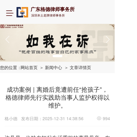
广东格德律师事务所
T
深圳本土老牌律师事务所
o
g
g
l
e
n
a
v
i
您的位置：
网站首页
＞ 新闻中心
＞ 文章详情页
g
a
t
成功案例 | 离婚后竟遭前任“抢孩子”，
i
格德律师先行实践助当事人监护权得以
o
维护。
n
格小德
发布日期：2025-12-31 14:38:56
994