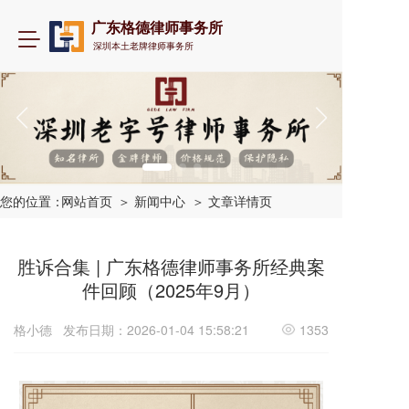
广东格德律师事务所
T
深圳本土老牌律师事务所
o
g
g
l
e
n
a
v
i
您的位置：
网站首页
＞ 新闻中心
＞ 文章详情页
g
a
t
胜诉合集 | 广东格德律师事务所经典案
i
件回顾（2025年9月）
o
n
格小德
发布日期：2026-01-04 15:58:21
1353