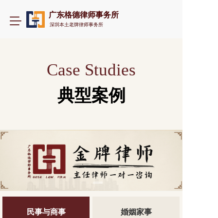
广东格德律师事务所
T
深圳本土老牌律师事务所
o
g
g
l
Case Studies
e
n
a
典型案例
v
i
g
a
t
i
o
n
民事与商事
婚姻家事