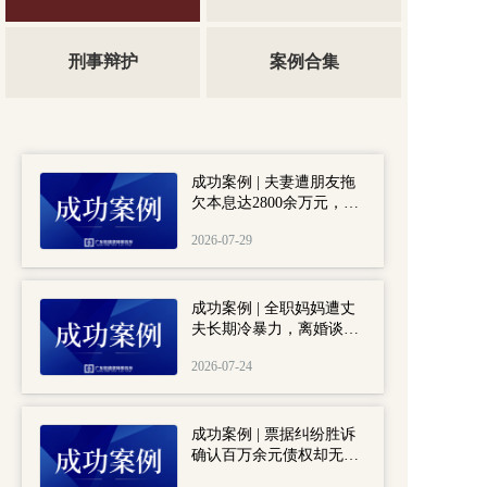
刑事辩护
案例合集
成功案例 | 夫妻遭朋友拖
欠本息达2800余万元，格
德律师成功推翻被告400万
2026-07-29
还款抵扣本金的主张，助
当事人争取高额逾期利
息。
成功案例 | 全职妈妈遭丈
夫长期冷暴力，离婚谈判
频频陷入被动，格德助当
2026-07-24
事人成功离婚并争取抚养
权及350万元补偿款。
成功案例 | 票据纠纷胜诉
确认百万余元债权却无财
产可执行，格德律师起诉