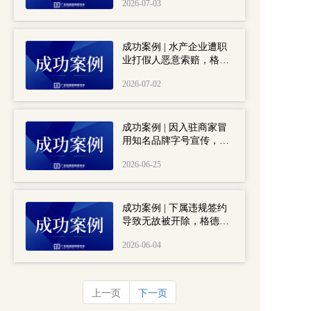
2026-07-03
追责股东成功完成深度执
行。
成功案例 | 水产企业遭职
业打假人恶意索赔，格德
助其驳回退一赔十诉请。
2026-07-02
成功案例 | 因入驻商家冒
用知名品牌字号宣传，平
台遭连带起诉，格德助平
2026-06-25
台方成功驳回承担侵权连
带赔偿诉请。
成功案例 | 下属违规签约
导致无故被开除，格德成
功助当事人仲裁获22万赔
2026-06-04
偿。
上一页
下一页